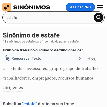
Assinar PRO
MENU
Sinônimo de estafe
13 sinônimos de estafe
para 1 sentido da palavra
estafe
:
Grupo de trabalho ou quadro de funcionários:
staff
pessoal
quadro
equipe
funcionários
Reescrever Texto
,
,
,
,
,
1
assistentes
assessores
grupo
grupo de trabalho
,
,
,
,
Resumir Texto
trabalhadores
empregados
recursos humanos
,
,
,
Corrigir Texto
dirigentes
.
Detector de IA