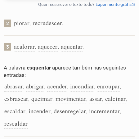
Humanizador de IA
piorar
recrudescer
,
.
2
Cata-letras
acalorar
aquecer
aquentar
,
,
.
3
Conexões
A palavra
esquentar
aparece também nas seguintes
entradas:
Caça-palavras
abrasar
abrigar
acender
incendiar
enroupar
,
,
,
,
,
esbrasear
queimar
movimentar
assar
calcinar
,
,
,
,
,
escaldar
incender
desenregelar
incrementar
Dicionário
,
,
,
,
rescaldar
Sinônimos