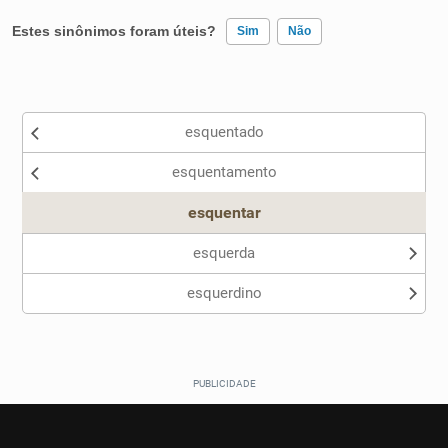
Estes sinônimos foram úteis?
Sim
Não
Existem sinônimos incorretos
esquentado
Nenhum dos sinônimos apresentados me ajudou
esquentamento
Outro
esquentar
esquerda
esquerdino