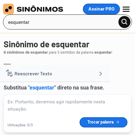
Assinar PRO
MENU
Sinônimo de esquentar
8 sinônimos de esquentar
para 3 sentidos da palavra
esquentar
:
enfurecer
zangar
irar
,
,
.
1
Reescrever Texto
Resumir Texto
Corrigir Texto
Detector de IA