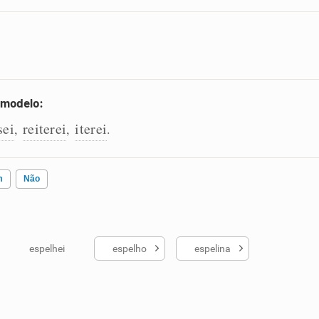
 modelo:
sei
reiterei
iterei
,
,
.
m
Não
espelhei
espelho
espelina
ados me ajudou