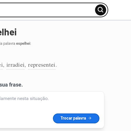
lhei
da palavra
espelhei
:
ei
irradiei
representei
,
,
.