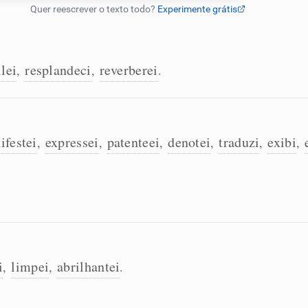
ilei
resplandeci
reverberei
,
,
.
ifestei
expressei
patenteei
denotei
traduzi
exibi
,
,
,
,
,
,
i
limpei
abrilhantei
,
,
.