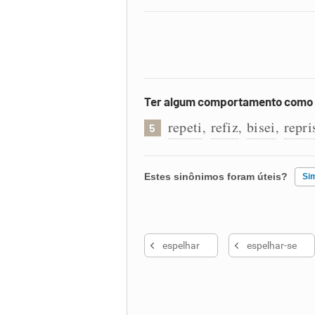
Ter algum comportamento como
repeti
refiz
bisei
repri
,
,
,
5
Estes sinônimos foram úteis?
Si
Existem sinônimos incorretos
espelhar
espelhar-se
Nenhum dos sinônimos apresent
Outro