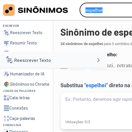
ESCREVER
Sinônimo de espe
Reescrever Texto
Resumir Texto
34 sinônimos de espelhei
para 5 sentidos 
Corrigir Texto
Refletir como um espelho:
Reescrever Texto
Detector de IA
refleti
reproduzi
retrat
,
,
1
Humanizador de IA
Resumir Texto
Sinônimos no Chrome
JOGOS DE PALAVRAS
Corrigir Texto
Cata-letras
Conexões
Detector de IA
Caça-palavras
CONSULTAR
Humanizador de IA
Dicionário