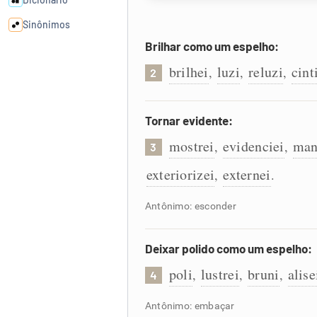
Sinônimos
Brilhar como um espelho:
Cata-letras
brilhei
luzi
reluzi
cint
,
,
,
2
Conexões
Tornar evidente:
mostrei
evidenciei
man
,
,
Caça-palavras
3
exteriorizei
externei
,
.
Antônimo: esconder
Dicionário
Deixar polido como um espelho:
Sinônimos
poli
lustrei
bruni
alise
,
,
,
4
Antônimo: embaçar