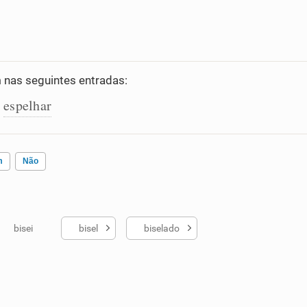
nas seguintes entradas:
espelhar
,
m
Não
bisei
bisel
biselado
ados me ajudou