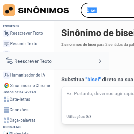
ESCREVER
Sinônimo de bise
Reescrever Texto
Resumir Texto
2 sinônimos de bisei
para 2 sentidos da pa
Corrigir Texto
reiterei
.
1
Reescrever Texto
Detector de IA
Humanizador de IA
Resumir Texto
Sinônimos no Chrome
JOGOS DE PALAVRAS
Corrigir Texto
Cata-letras
Conexões
Detector de IA
Caça-palavras
CONSULTAR
Humanizador de IA
Dicionário