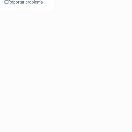
Reportar problema
Consultar
Escrev
Dicionário
Reescre
Sinônimos
Parafra
Conjugação
Corrigir
Antônimos
Resumir
O
Dicionário Online de Sinônimos
é parte do
Dicio.com.br
e
conta com mais de 30 mil sinônimos de palavras e de expressões
em português do Brasil.