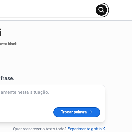
i
lavra
bisei
: