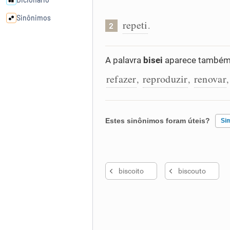
Sinônimos
repeti
.
2
Cata-letras
A palavra
bisei
aparece também 
refazer
reproduzir
renovar
Conexões
,
,
Caça-palavras
Estes sinônimos foram úteis?
Si
Existem sinônimos incorretos
Dicionário
biscoito
biscouto
Nenhum dos sinônimos apresent
Sinônimos
Outro