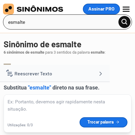
Assinar PRO
MENU
Sinônimo de esmalte
6 sinônimos de esmalte
para 3 sentidos da palavra
esmalte
:
adorno
ornamento
,
.
1
Reescrever Texto
Resumir Texto
Corrigir Texto
Detector de IA