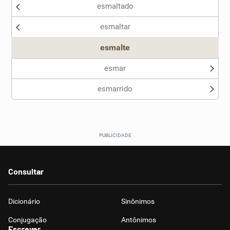
esmaltado
Nenhum dos sinônimos apresentados me ajudou
esmaltar
Outro
esmalte
esmar
esmarrido
Consultar
Dicionário
Sinônimos
Conjugação
Antônimos
Escrever