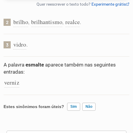
Humanizador de IA
brilho
brilhantismo
realce
,
,
.
2
Cata-letras
vidro
.
3
Conexões
A palavra
esmalte
aparece também nas seguintes
entradas:
Caça-palavras
verniz
Dicionário
Estes sinônimos foram úteis?
Sim
Não
Sinônimos
Existem sinônimos incorretos