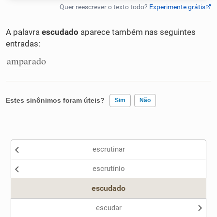
Humanizador de IA
A palavra
escudado
aparece também nas seguintes
entradas:
amparado
Cata-letras
Conexões
Estes sinônimos foram úteis?
Sim
Não
Caça-palavras
Existem sinônimos incorretos
escrutinar
Nenhum dos sinônimos apresentados me ajudou
escrutínio
Outro
Dicionário
escudado
Sinônimos
escudar