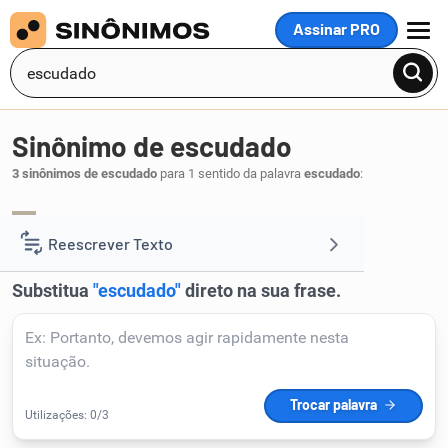
Assinar PRO
MENU
Sinônimo de escudado
3 sinônimos de escudado
para 1 sentido da palavra
escudado
:
abroquelado
defendido
protegido
,
,
.
1
Reescrever Texto
Resumir Texto
Corrigir Texto
Detector de IA