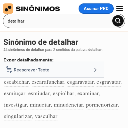
Assinar PRO
MENU
Sinônimo de detalhar
24 sinônimos de detalhar
para 2 sentidos da palavra
detalhar
:
Expor detalhadamente:
particularizar
escafandrar
especificar
Reescrever Texto
,
,
,
1
escabichar
escarafunchar
esgaravatar
esgravatar
,
,
,
,
Resumir Texto
esmiuçar
esmiudar
espiolhar
examinar
,
,
,
,
Corrigir Texto
investigar
minuciar
minudenciar
pormenorizar
,
,
,
,
singularizar
vasculhar
,
.
Detector de IA