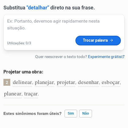
Humanizador de IA
Cata-letras
Conexões
Caça-palavras
Projetar uma obra:
delinear
planejar
projetar
desenhar
esboçar
,
,
,
,
,
2
planear
traçar
,
.
Dicionário
Estes sinônimos foram úteis?
Sim
Não
Sinônimos