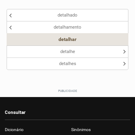
Existem sinônimos incorretos
detalhado
Nenhum dos sinônimos apresentados me ajudou
detalhamento
Outro
detalhar
detalhe
detalhes
Consultar
Dicionário
Sinônimos