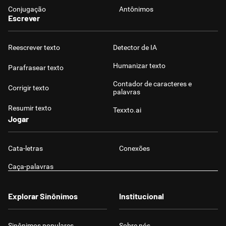
Conjugação
Antônimos
Escrever
Reescrever texto
Detector de IA
Humanizar texto
Parafrasear texto
Contador de caracteres e
Corrigir texto
palavras
Resumir texto
Texxto.ai
Jogar
Cata-letras
Conexões
Caça-palavras
Explorar Sinônimos
Institucional
Sinônimos populares
Sobre nós