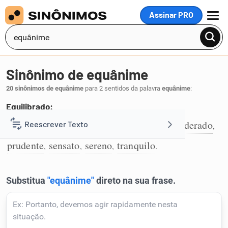
Assinar PRO
MENU
Sinônimo de equânime
20 sinônimos de equânime
para 2 sentidos da palavra
equânime
:
Equilibrado:
equilibrado
comedido
moderado
ponderado
Reescrever Texto
,
,
,
,
1
prudente
sensato
sereno
tranquilo
,
,
,
.
Resumir Texto
Corrigir Texto
Detector de IA