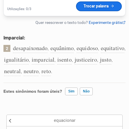
Humanizador de IA
Imparcial:
Cata-letras
desapaixonado
equânimo
equidoso
equitativo
,
,
,
,
2
Conexões
igualitário
imparcial
isento
justiceiro
justo
,
,
,
,
,
neutral
neutro
reto
,
,
.
Caça-palavras
Estes sinônimos foram úteis?
Sim
Não
Dicionário
Existem sinônimos incorretos
Sinônimos
equacionar
Nenhum dos sinônimos apresentados me ajudou