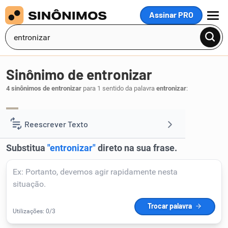
Assinar PRO
MENU
Sinônimo de entronizar
4 sinônimos de entronizar
para 1 sentido da palavra
entronizar
:
glorificar
enaltecer
decantar
exaltar
,
,
,
.
1
Reescrever Texto
Resumir Texto
Corrigir Texto
Detector de IA