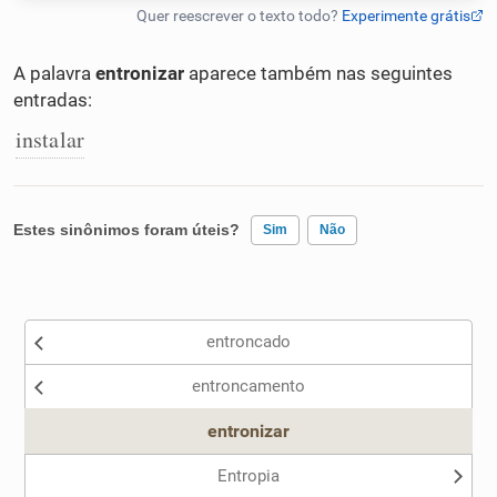
Humanizador de IA
A palavra
entronizar
aparece também nas seguintes
entradas:
instalar
Cata-letras
Conexões
Estes sinônimos foram úteis?
Sim
Não
Caça-palavras
Existem sinônimos incorretos
entroncado
Nenhum dos sinônimos apresentados me ajudou
entroncamento
Outro
Dicionário
entronizar
Sinônimos
Entropia