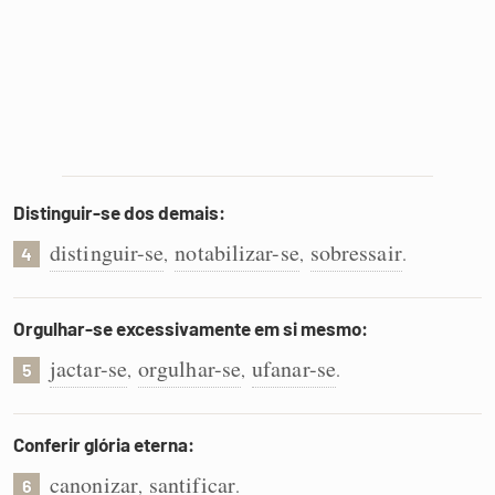
Distinguir-se dos demais:
distinguir-se
notabilizar-se
sobressair
,
,
.
4
Orgulhar-se excessivamente em si mesmo:
jactar-se
orgulhar-se
ufanar-se
,
,
.
5
Conferir glória eterna:
canonizar
santificar
,
.
6