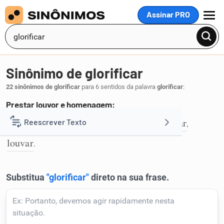
Assinar PRO
MENU
Sinônimo de glorificar
22 sinônimos de glorificar
para 6 sentidos da palavra
glorificar
:
Prestar louvor e homenagem:
abençoar
honrar
bendizer
homenagear
Reescrever Texto
,
,
,
,
1
louvar
.
Resumir Texto
Corrigir Texto
Detector de IA