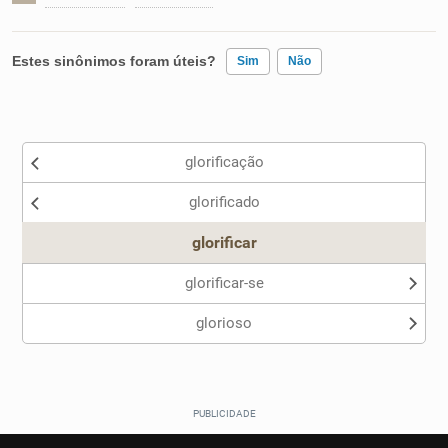
Estes sinônimos foram úteis?
Sim
Não
Existem sinônimos incorretos
glorificação
Nenhum dos sinônimos apresentados me ajudou
glorificado
Outro
glorificar
glorificar-se
glorioso