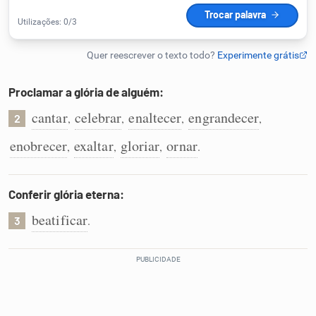
Humanizador de IA
Proclamar a glória de alguém:
Cata-letras
cantar
celebrar
enaltecer
engrandecer
,
,
,
,
2
Conexões
enobrecer
exaltar
gloriar
ornar
,
,
,
.
Caça-palavras
Conferir glória eterna:
beatificar
.
3
Dicionário
Sinônimos