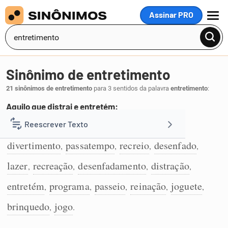
Assinar PRO
MENU
Sinônimo de entretimento
21 sinônimos de entretimento
para 3 sentidos da palavra
entretimento
:
Aquilo que distrai e entretém:
entretenimento
brincadeira
diversão
Reescrever Texto
,
,
,
1
divertimento
passatempo
recreio
desenfado
,
,
,
,
Resumir Texto
lazer
recreação
desenfadamento
distração
,
,
,
,
Corrigir Texto
entretém
programa
passeio
reinação
joguete
,
,
,
,
,
brinquedo
jogo
,
.
Detector de IA