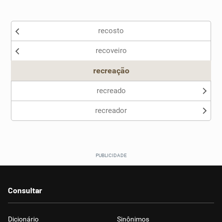
Existem sinônimos incorretos
recosto
Nenhum dos sinônimos apresentados me ajudou
recoveiro
Outro
recreação
recreado
recreador
Consultar
Dicionário
Sinônimos