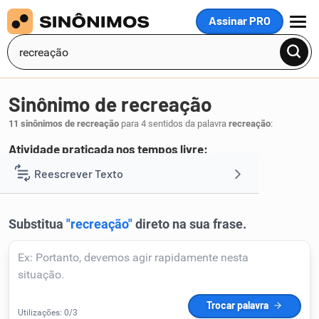
Assinar PRO
MENU
Sinônimo de recreação
11 sinônimos de recreação
para 4 sentidos da palavra
recreação
:
Atividade praticada nos tempos livre:
lazer
Reescrever Texto
.
1
Resumir Texto
Corrigir Texto
Detector de IA