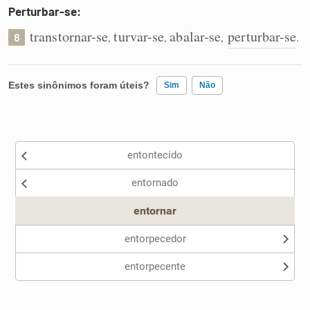
Perturbar-se:
transtornar-se
turvar-se
abalar-se
perturbar-se
,
,
,
.
8
Estes sinônimos foram úteis?
Sim
Não
Existem sinônimos incorretos
entontecido
Nenhum dos sinônimos apresentados me ajudou
entornado
Outro
entornar
entorpecedor
entorpecente