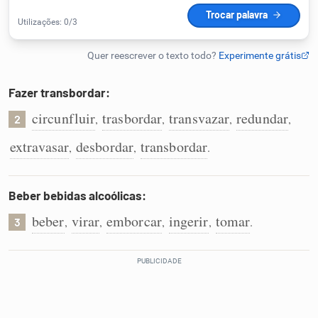
Humanizador de IA
Fazer transbordar:
Cata-letras
circunfluir
trasbordar
transvazar
redundar
,
,
,
,
2
Conexões
extravasar
desbordar
transbordar
,
,
.
Caça-palavras
Beber bebidas alcoólicas:
beber
virar
emborcar
ingerir
tomar
,
,
,
,
.
3
Dicionário
Sinônimos