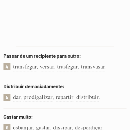
Passar de um recipiente para outro:
transfegar
versar
trasfegar
transvasar
,
,
,
.
4
Distribuir demasiadamente:
dar
prodigalizar
repartir
distribuir
,
,
,
.
5
Gastar muito:
esbanjar
gastar
dissipar
desperdiçar
,
,
,
,
6