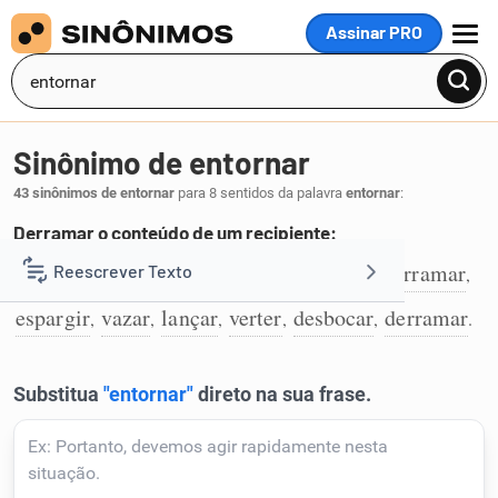
Assinar PRO
MENU
Sinônimo de entornar
43 sinônimos de entornar
para 8 sentidos da palavra
entornar
:
Derramar o conteúdo de um recipiente:
deitar
efundir
despejar
esparzir
esparramar
Reescrever Texto
,
,
,
,
,
1
espargir
vazar
lançar
verter
desbocar
derramar
,
,
,
,
,
.
Resumir Texto
Corrigir Texto
Detector de IA