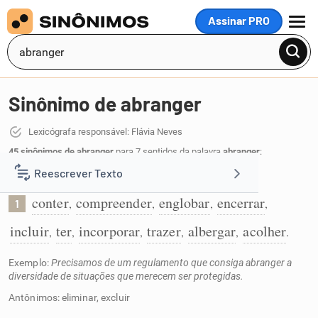
Assinar PRO
MENU
Sinônimo de abranger
Lexicógrafa responsável: Flávia Neves
45 sinônimos de abranger
para 7 sentidos da palavra
abranger
:
Reescrever Texto
Conter em si:
conter
compreender
englobar
encerrar
,
,
,
,
1
Resumir Texto
incluir
ter
incorporar
trazer
albergar
acolher
,
,
,
,
,
.
Corrigir Texto
Exemplo:
Precisamos de um regulamento que consiga abranger a
diversidade de situações que merecem ser protegidas.
Detector de IA
Antônimos: eliminar, excluir