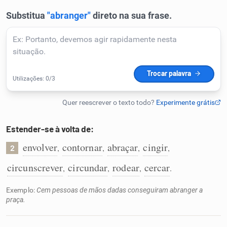
Humanizador de IA
Cata-letras
Conexões
Caça-palavras
Estender-se à volta de:
envolver
contornar
abraçar
cingir
,
,
,
,
2
circunscrever
circundar
rodear
cercar
,
,
,
.
Dicionário
Exemplo:
Cem pessoas de mãos dadas conseguiram abranger a
praça.
Sinônimos