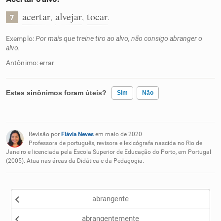
acertar
alvejar
tocar
,
,
.
7
Exemplo:
Por mais que treine tiro ao alvo, não consigo abranger o
alvo.
Antônimo: errar
Estes sinônimos foram úteis?
Sim
Não
Existem sinônimos incorretos
Revisão por
Flávia Neves
em maio de 2020
Nenhum dos sinônimos apresentados me ajudou
Professora de português, revisora e lexicógrafa nascida no Rio de
Janeiro e licenciada pela Escola Superior de Educação do Porto, em Portugal
(2005). Atua nas áreas da Didática e da Pedagogia.
Outro
abrangente
abrangentemente