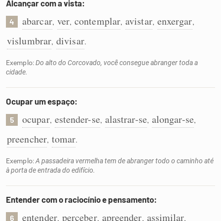
Alcançar com a vista:
abarcar
ver
contemplar
avistar
enxergar
,
,
,
,
,
4
vislumbrar
divisar
,
.
Exemplo:
Do alto do Corcovado, você consegue abranger toda a
cidade.
Ocupar um espaço:
ocupar
estender-se
alastrar-se
alongar-se
,
,
,
,
5
preencher
tomar
,
.
Exemplo:
A passadeira vermelha tem de abranger todo o caminho até
à porta de entrada do edifício.
Entender com o raciocínio e pensamento:
entender
perceber
apreender
assimilar
,
,
,
,
6