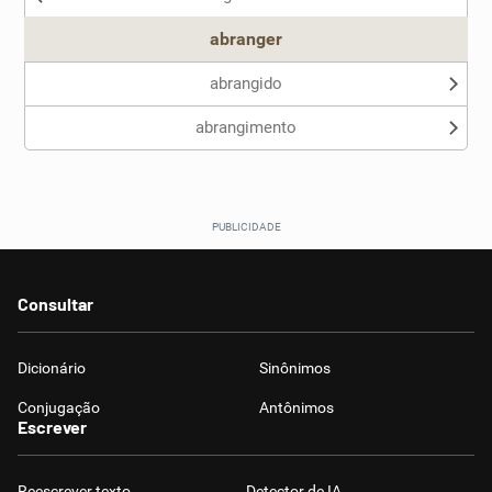
abranger
abrangido
abrangimento
Consultar
Dicionário
Sinônimos
Conjugação
Antônimos
Escrever
Reescrever texto
Detector de IA