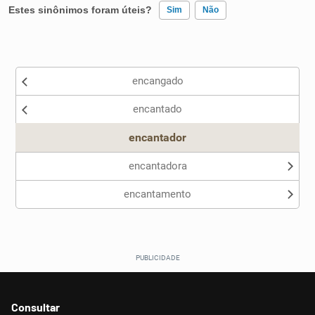
Estes sinônimos foram úteis?
Sim
Não
Existem sinônimos incorretos
encangado
Nenhum dos sinônimos apresentados me ajudou
encantado
Outro
encantador
encantadora
encantamento
Consultar