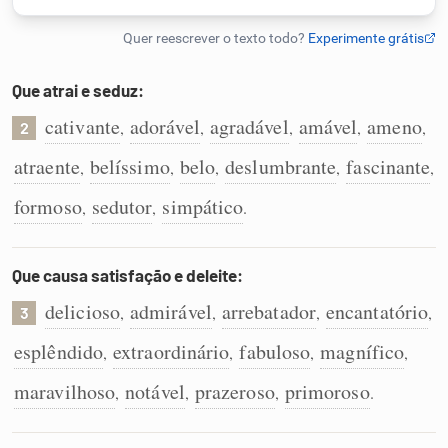
Humanizador de IA
Que atrai e seduz:
cativante
adorável
agradável
amável
ameno
,
,
,
,
,
2
Cata-letras
atraente
belíssimo
belo
deslumbrante
fascinante
,
,
,
,
,
Conexões
formoso
sedutor
simpático
,
,
.
Caça-palavras
Que causa satisfação e deleite:
delicioso
admirável
arrebatador
encantatório
,
,
,
,
3
esplêndido
extraordinário
fabuloso
magnífico
,
,
,
,
Dicionário
maravilhoso
notável
prazeroso
primoroso
,
,
,
.
Sinônimos