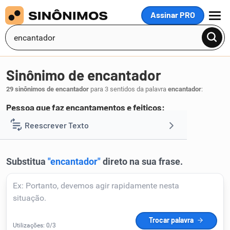
Assinar PRO
MENU
Sinônimo de encantador
29 sinônimos de encantador
para 3 sentidos da palavra
encantador
:
Pessoa que faz encantamentos e feitiços:
mágico
mago
feiticeiro
bruxo
Reescrever Texto
,
,
,
.
1
Resumir Texto
Corrigir Texto
Detector de IA