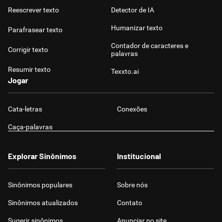
Reescrever texto
Detector de IA
Humanizar texto
Parafrasear texto
Contador de caracteres e
Corrigir texto
palavras
Resumir texto
Texxto.ai
Jogar
Cata-letras
Conexões
Caça-palavras
Explorar Sinônimos
Institucional
Sinônimos populares
Sobre nós
Sinônimos atualizados
Contato
Sugerir sinônimos
Anunciar no site