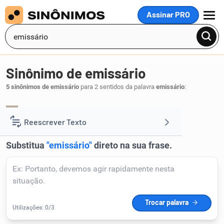
Assinar PRO
MENU
Sinônimo de emissário
5 sinônimos de emissário
para 2 sentidos da palavra
emissário
:
enviado
delegado
,
.
1
Reescrever Texto
Resumir Texto
Corrigir Texto
Detector de IA