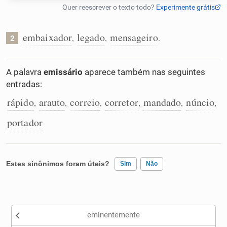
Humanizador de IA
embaixador
legado
mensageiro
,
,
.
2
Cata-letras
A palavra
emissário
aparece também nas seguintes
entradas:
Conexões
rápido
arauto
correio
corretor
mandado
núncio
,
,
,
,
,
,
portador
Caça-palavras
Estes sinônimos foram úteis?
Sim
Não
Dicionário
Existem sinônimos incorretos
Sinônimos
eminentemente
Nenhum dos sinônimos apresentados me ajudou