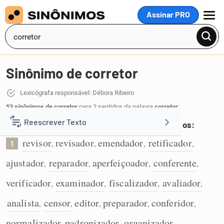
Assinar PRO
MENU
Sinônimo de corretor
Lexicógrafa responsável: Débora Ribeiro
53 sinônimos de corretor
para 2 sentidos da palavra
corretor
:
Reescrever Texto
Que revisa ou corrige textos, provas ou conteúdos:
revisor
revisador
emendador
retificador
,
,
,
,
1
Resumir Texto
ajustador
reparador
aperfeiçoador
conferente
,
,
,
,
Corrigir Texto
verificador
examinador
fiscalizador
avaliador
,
,
,
,
analista
censor
editor
preparador
conferidor
,
,
,
,
,
Detector de IA
normalizador
padronizador
organizador
,
,
,