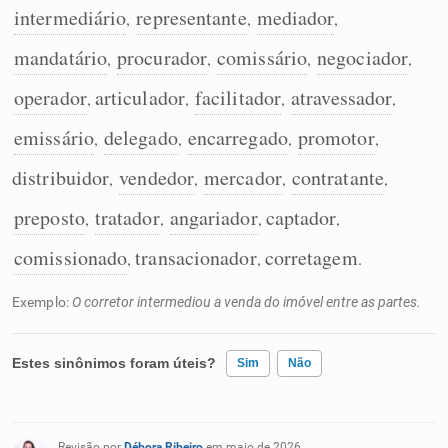
intermediário
representante
mediador
,
,
,
mandatário
procurador
comissário
negociador
,
,
,
,
operador
articulador
facilitador
atravessador
,
,
,
,
emissário
delegado
encarregado
promotor
,
,
,
,
distribuidor
vendedor
mercador
contratante
,
,
,
,
preposto
tratador
angariador
captador
,
,
,
,
comissionado
transacionador
corretagem
,
,
.
Exemplo:
O corretor intermediou a venda do imóvel entre as partes.
Estes sinônimos foram úteis?
Sim
Não
Existem sinônimos incorretos
Revisão por
Débora Ribeiro
em maio de 2026