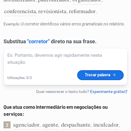
Humanizador de IA
conferencista
revisionista
reformador
,
,
.
Exemplo:
O corretor identificou vários erros gramaticais no relatório.
Cata-letras
Conexões
Caça-palavras
Dicionário
Que atua como intermediário em negociações ou
serviços:
Sinônimos
agenciador
agente
despachante
inculcador
,
,
,
,
2