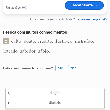
Humanizador de IA
Pessoa com muitos conhecimentos:
Cata-letras
culto
douto
erudito
ilustrado
instruído
,
,
,
,
,
2
Conexões
letrado
sabedor
sábio
,
,
.
Caça-palavras
Estes sinônimos foram úteis?
Sim
Não
Existem sinônimos incorretos
Dicionário
dicção
Nenhum dos sinônimos apresentados me ajudou
Sinônimos
dichote
Outro