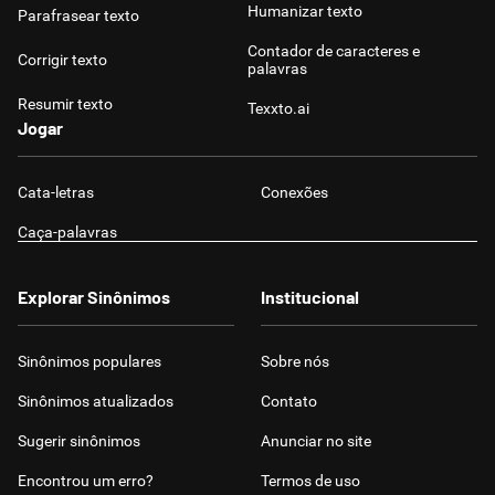
Humanizar texto
Parafrasear texto
Contador de caracteres e
Corrigir texto
palavras
Resumir texto
Texxto.ai
Jogar
Cata-letras
Conexões
Caça-palavras
Explorar Sinônimos
Institucional
Sinônimos populares
Sobre nós
Sinônimos atualizados
Contato
Sugerir sinônimos
Anunciar no site
Encontrou um erro?
Termos de uso