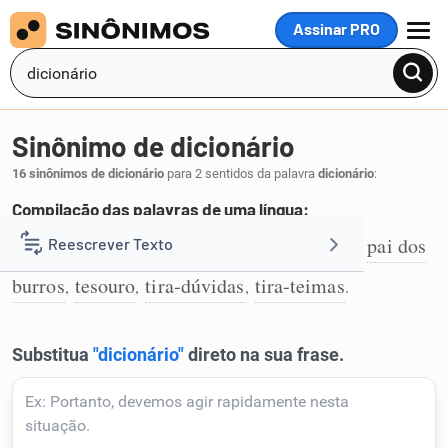
Assinar PRO
MENU
Sinônimo de dicionário
16 sinônimos de dicionário
para 2 sentidos da palavra
dicionário
:
Compilação das palavras de uma língua:
glossário
léxico
vocabulário
léxicon
pai dos
Reescrever Texto
,
,
,
,
1
burros
tesouro
tira-dúvidas
tira-teimas
,
,
,
.
Resumir Texto
Corrigir Texto
Detector de IA