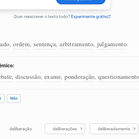
ado
ordem
sentença
arbitramento
julgamento
,
,
,
,
.
lêmico:
ebate
discussão
exame
ponderação
questionament
,
,
,
,
m
Não
deliberação
deliberações
deliberadamente
ados me ajudou