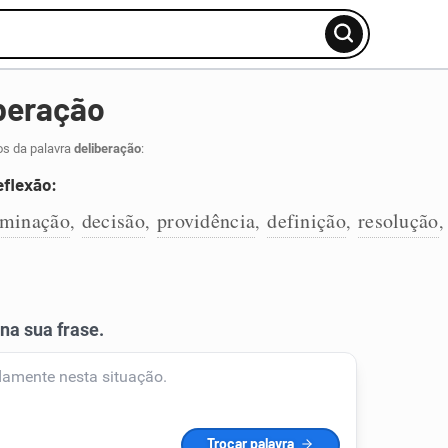
beração
os da palavra
deliberação
:
eflexão:
rminação
decisão
providência
definição
resolução
,
,
,
,