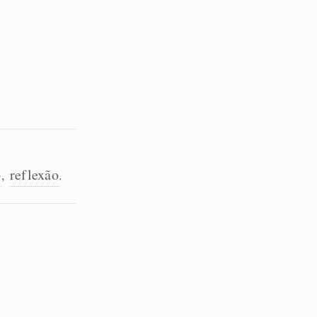
o
reflexão
,
.