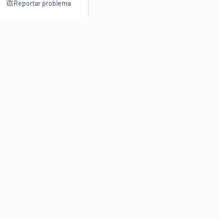
Reportar problema
Consultar
Escrev
Dicionário
Reescre
Sinônimos
Parafra
Conjugação
Corrigir
Antônimos
Resumir
O
Dicionário Online de Sinônimos
é parte do
Dicio.com.br
e
conta com mais de 30 mil sinônimos de palavras e de expressões
em português do Brasil.