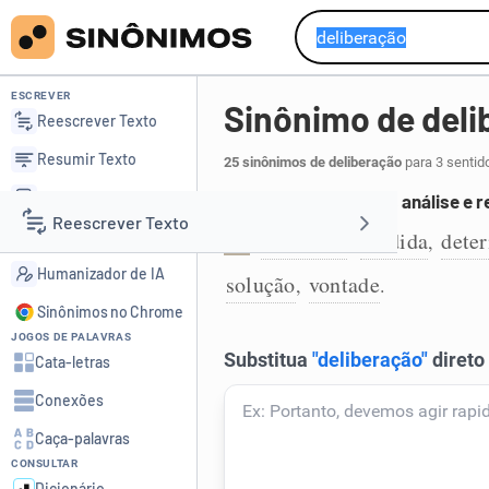
ESCREVER
Sinônimo de deli
Reescrever Texto
Resumir Texto
25 sinônimos de deliberação
para 3 sentid
Corrigir Texto
Decisão tomada após análise e r
Reescrever Texto
Detector de IA
propósito
medida
dete
,
,
1
Humanizador de IA
solução
vontade
,
.
Resumir Texto
Sinônimos no Chrome
JOGOS DE PALAVRAS
Corrigir Texto
Cata-letras
Conexões
Detector de IA
Caça-palavras
CONSULTAR
Humanizador de IA
Dicionário