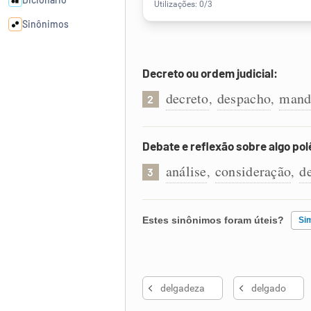
Sinônimos
Cata-letras
Decreto ou ordem judicial:
decreto
despacho
mand
,
,
2
Conexões
Caça-palavras
Debate e reflexão sobre algo po
análise
consideração
d
,
,
3
Dicionário
Estes sinônimos foram úteis?
Si
Sinônimos
Existem sinônimos incorretos
delgadeza
delgado
Nenhum dos sinônimos apresent