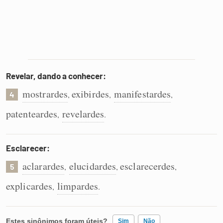
Revelar, dando a conhecer:
mostrardes
exibirdes
manifestardes
,
,
,
4
patenteardes
revelardes
,
.
Esclarecer:
aclarardes
elucidardes
esclarecerdes
,
,
,
5
explicardes
limpardes
,
.
Estes sinônimos foram úteis?
Sim
Não