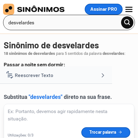
Assinar PRO
MENU
Sinônimo de desvelardes
18 sinônimos de desvelardes
para 5 sentidos da palavra
desvelardes
:
Passar a noite sem dormir:
velardes
Reescrever Texto
.
1
Resumir Texto
Corrigir Texto
Detector de IA