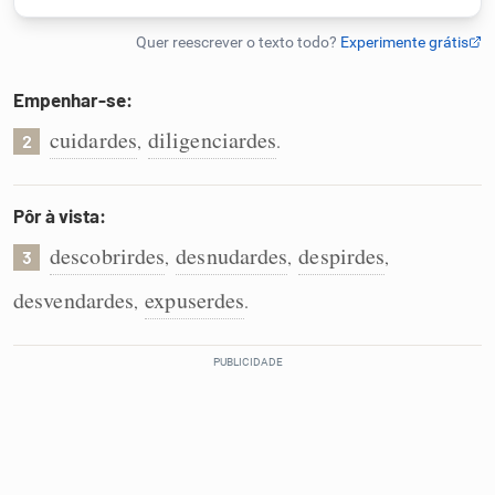
Humanizador de IA
Empenhar-se:
cuidardes
diligenciardes
,
.
2
Cata-letras
Conexões
Pôr à vista:
descobrirdes
desnudardes
despirdes
,
,
,
3
Caça-palavras
desvendardes
expuserdes
,
.
Dicionário
Sinônimos