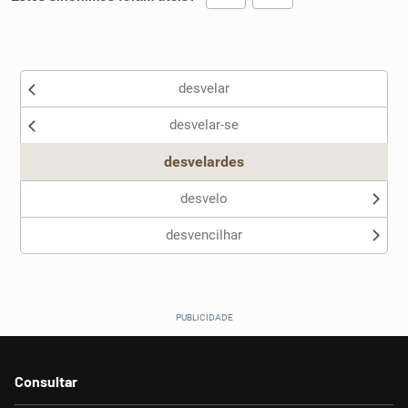
Existem sinônimos incorretos
desvelar
Nenhum dos sinônimos apresentados me ajudou
desvelar-se
Outro
desvelardes
desvelo
desvencilhar
Consultar