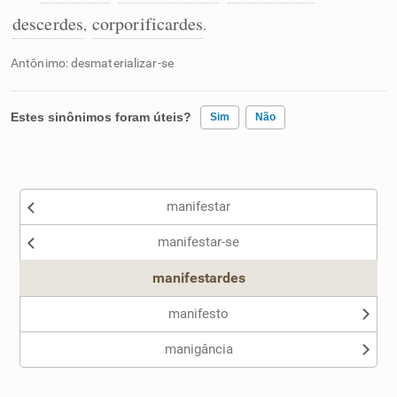
descerdes
corporificardes
,
.
Antônimo: desmaterializar-se
Estes sinônimos foram úteis?
Sim
Não
Existem sinônimos incorretos
manifestar
Nenhum dos sinônimos apresentados me ajudou
manifestar-se
Outro
manifestardes
manifesto
manigância