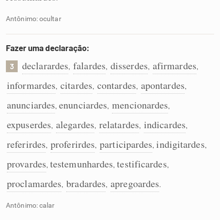
Antônimo: ocultar
Fazer uma declaração:
declarardes
falardes
disserdes
afirmardes
,
,
,
,
3
informardes
citardes
contardes
apontardes
,
,
,
,
anunciardes
enunciardes
mencionardes
,
,
,
expuserdes
alegardes
relatardes
indicardes
,
,
,
,
referirdes
proferirdes
participardes
indigitardes
,
,
,
,
provardes
testemunhardes
testificardes
,
,
,
proclamardes
bradardes
apregoardes
,
,
.
Antônimo: calar