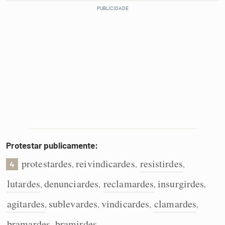
Protestar publicamente:
protestardes
reivindicardes
resistirdes
,
,
,
4
lutardes
denunciardes
reclamardes
insurgirdes
,
,
,
,
agitardes
sublevardes
vindicardes
clamardes
,
,
,
,
bramardes
bramirdes
,
.