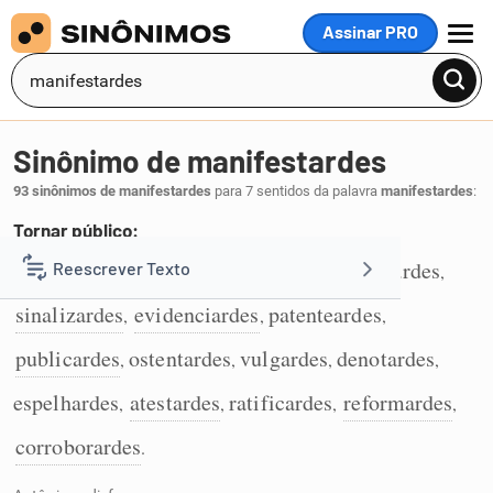
Assinar PRO
MENU
Sinônimo de manifestardes
93 sinônimos de manifestardes
para 7 sentidos da palavra
manifestardes
:
Tornar público:
demonstrardes
divulgardes
exteriorizardes
Reescrever Texto
,
,
,
1
sinalizardes
evidenciardes
patenteardes
,
,
,
Resumir Texto
publicardes
ostentardes
vulgardes
denotardes
,
,
,
,
Corrigir Texto
espelhardes
atestardes
ratificardes
reformardes
,
,
,
,
corroborardes
.
Detector de IA