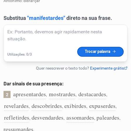
Antônimo: disfarçar
Humanizador de IA
Cata-letras
Conexões
Caça-palavras
Dar sinais de sua presença:
apresentardes
mostrardes
destacardes
,
,
,
2
Dicionário
revelardes
descobrirdes
exibirdes
expuserdes
,
,
,
,
refletirdes
desvendardes
assomardes
paleardes
,
,
,
,
Sinônimos
ressumardes
.