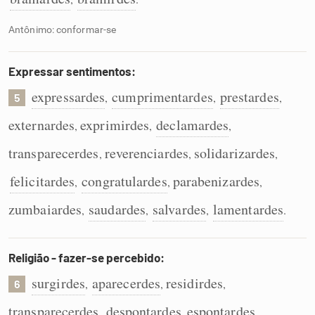
Antônimo: conformar-se
Expressar sentimentos:
expressardes
cumprimentardes
prestardes
,
,
,
5
externardes
exprimirdes
declamardes
,
,
,
transparecerdes
reverenciardes
solidarizardes
,
,
,
felicitardes
congratulardes
parabenizardes
,
,
,
zumbaiardes
saudardes
salvardes
lamentardes
,
,
,
.
Religião - fazer-se percebido:
surgirdes
aparecerdes
residirdes
,
,
,
6
transparecerdes
despontardes
espontardes
,
,
,