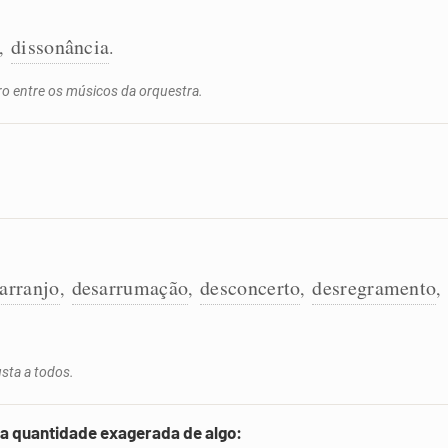
dissonância
,
.
o entre os músicos da orquestra.
arranjo
desarrumação
desconcerto
desregramento
,
,
,
,
sta a todos.
ma quantidade exagerada de algo: