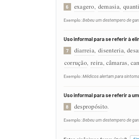
exagero
demasia
quant
,
,
6
Exemplo:
Bebeu um destempero de garr
Uso informal para se referir à el
diarreia
disenteria
desa
,
,
7
corrução
reira
câmaras
ca
,
,
,
Exemplo:
Médicos alertam para sintomas
Uso informal para se referir a u
despropósito
.
8
Exemplo:
Bebeu um destempero de garr