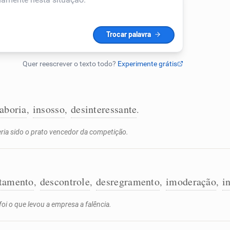
aboria
insosso
desinteressante
,
,
.
ria sido o prato vencedor da competição.
atamento
descontrole
desregramento
imoderação
i
,
,
,
,
i o que levou a empresa a falência.