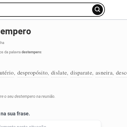
tempero
nha
os da palavra
destempero
:
utério
despropósito
dislate
disparate
asneira
desc
,
,
,
,
,
obre o seu destempero na reunião.