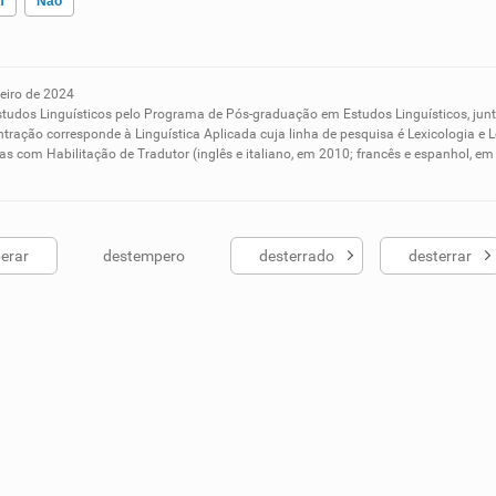
m
Não
eiro de 2024
ados me ajudou
studos Linguísticos pelo Programa de Pós-graduação em Estudos Linguísticos, ju
tração corresponde à Linguística Aplicada cuja linha de pesquisa é Lexicologia e L
s com Habilitação de Tradutor (inglês e italiano, em 2010; francês e espanhol, 
erar
destempero
desterrado
desterrar