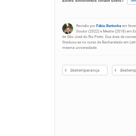
Estes sinônimos foram úteis?
Si
Existem sinônimos incorretos
Revisão por
Fábio Bertonha
em fever
Nenhum dos sinônimos apresent
Doutor (2022) e Mestre (2018) em E
de São José do Rio Preto. Sua área de concen
Graduou-se no curso de Bacharelado em Letra
Outro
mesma universidade.
destemperança
destemp