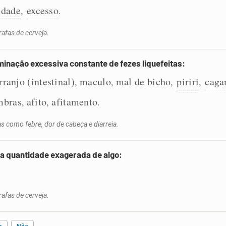
idade
excesso
,
.
afas de cerveja.
iminação excessiva constante de fezes liquefeitas:
rranjo (intestinal)
maculo
mal de bicho
piriri
caga
,
,
,
,
mbras
afito
afitamento
,
,
.
 como febre, dor de cabeça e diarreia.
ma quantidade exagerada de algo:
afas de cerveja.