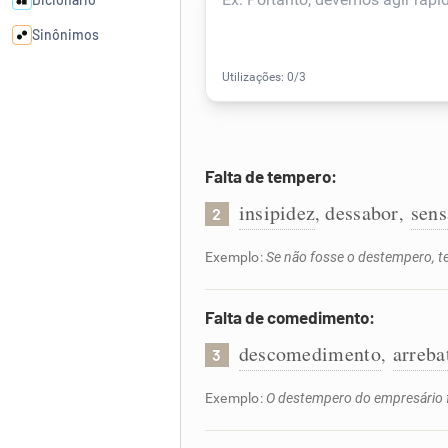
Sinônimos
Cata-letras
Conexões
Falta de tempero:
Caça-palavras
insipidez
dessabor
sens
,
,
2
Exemplo:
Se não fosse o destempero, te
Falta de comedimento:
Dicionário
descomedimento
arreb
,
3
Sinônimos
Exemplo:
O destempero do empresário fo