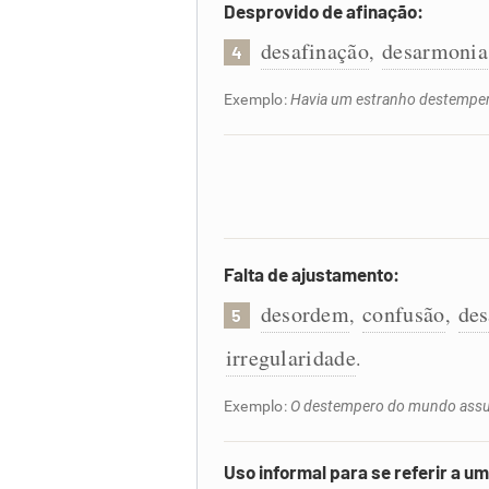
Desprovido de afinação:
desafinação
desarmonia
,
4
Exemplo:
Havia um estranho destemper
Falta de ajustamento:
desordem
confusão
des
,
,
5
irregularidade
.
Exemplo:
O destempero do mundo assu
Uso informal para se referir a u