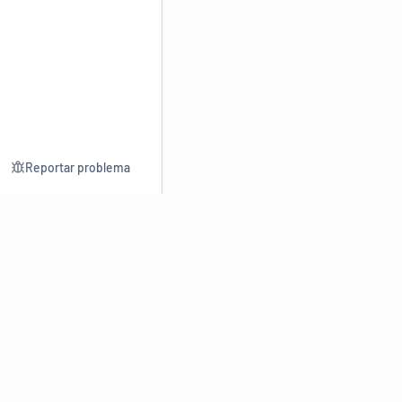
Reportar problema
Consultar
Escrev
Dicionário
Reescre
Sinônimos
Parafra
Conjugação
Corrigir