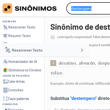
ESCREVER
Sinônimo de des
Reescrever Texto
Resumir Texto
Lexicógrafo responsável: Fábio Berto
Corrigir Texto
48 sinônimos de destempero
para 8 sentid
Reescrever Texto
Detector de IA
Ação absurda:
Humanizador de IA
desatino
absurdo
despa
,
,
1
Resumir Texto
Sinônimos no Chrome
tolice
.
JOGOS DE PALAVRAS
Corrigir Texto
Cata-letras
Exemplo:
Antes de continuar, reflita s
Conexões
Detector de IA
Caça-palavras
CONSULTAR
Humanizador de IA
Dicionário