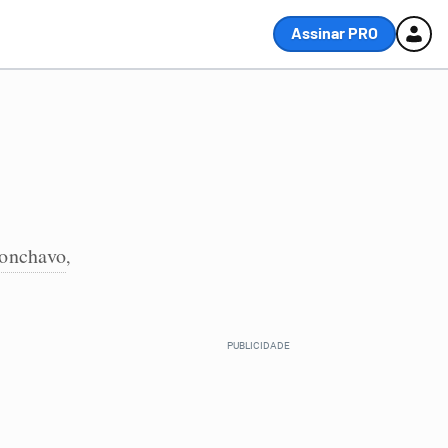
Assinar PRO
onchavo
,