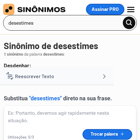
Assinar PRO
MENU
Sinônimo de desestimes
1 sinônimo
da palavra
desestimes
:
Desdenhar:
renuncies
Reescrever Texto
.
1
Resumir Texto
Corrigir Texto
Detector de IA