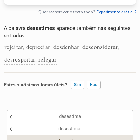
Humanizador de IA
A palavra
desestimes
aparece também nas seguintes
entradas:
Cata-letras
rejeitar
depreciar
desdenhar
desconsiderar
,
,
,
,
desrespeitar
relegar
,
Conexões
Caça-palavras
Estes sinônimos foram úteis?
Sim
Não
Existem sinônimos incorretos
Dicionário
desestima
Nenhum dos sinônimos apresentados me ajudou
desestimar
Sinônimos
Outro