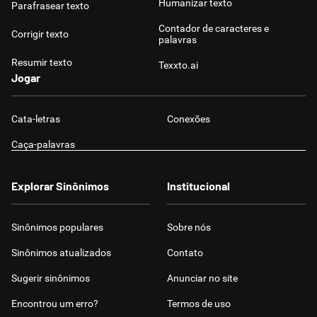
Humanizar texto
Parafrasear texto
Contador de caracteres e
Corrigir texto
palavras
Resumir texto
Texxto.ai
Jogar
Cata-letras
Conexões
Caça-palavras
Explorar Sinônimos
Institucional
Sinônimos populares
Sobre nós
Sinônimos atualizados
Contato
Sugerir sinônimos
Anunciar no site
Encontrou um erro?
Termos de uso