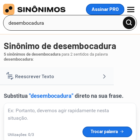
Assinar PRO
MENU
Sinônimo de desembocadura
5 sinônimos de desembocadura
para 2 sentidos da palavra
desembocadura
:
embocadura
estuário
barra
,
,
.
1
Reescrever Texto
Resumir Texto
Corrigir Texto
Detector de IA