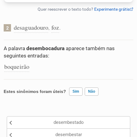
Humanizador de IA
desaguadouro
foz
,
.
2
Cata-letras
A palavra
desembocadura
aparece também nas
seguintes entradas:
Conexões
boqueirão
Caça-palavras
Estes sinônimos foram úteis?
Sim
Não
Dicionário
Existem sinônimos incorretos
desembestado
Nenhum dos sinônimos apresentados me ajudou
Sinônimos
desembestar
Outro