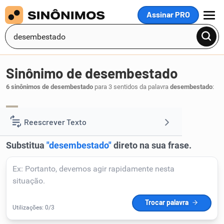
Assinar PRO
MENU
Sinônimo de desembestado
6 sinônimos de desembestado
para 3 sentidos da palavra
desembestado
:
descontrolado
infrene
,
.
1
Reescrever Texto
Resumir Texto
Corrigir Texto
Detector de IA