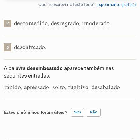
Humanizador de IA
descomedido
desregrado
imoderado
,
,
.
2
Cata-letras
desenfreado
.
3
Conexões
A palavra
desembestado
aparece também nas
seguintes entradas:
Caça-palavras
rápido
apressado
solto
fugitivo
desabalado
,
,
,
,
Dicionário
Estes sinônimos foram úteis?
Sim
Não
Sinônimos
Existem sinônimos incorretos