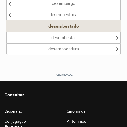
desembargo
Nenhum dos sinônimos apresentados me ajudou
desembestada
Outro
desembestado
desembestar
desembocadura
Consultar
Dicionário
Sinônimos
Conjugação
Antônimos
Escrever