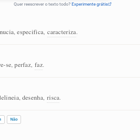
nucia
especifica
caracteriza
,
,
.
e-se
perfaz
faz
,
,
.
delineia
desenha
risca
,
,
.
m
Não