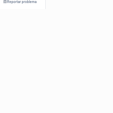
Reportar problema
Consultar
Escrev
Dicionário
Reescre
Sinônimos
Parafra
Conjugação
Corrigir
Antônimos
Resumir
O
Dicionário Online de Sinônimos
é parte do
Dicio.com.br
e
conta com mais de 30 mil sinônimos de palavras e de expressões
em português do Brasil.