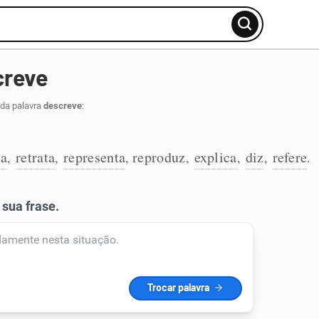
creve
 da palavra
descreve
:
ta
retrata
representa
reproduz
explica
diz
refere
,
,
,
,
,
,
.