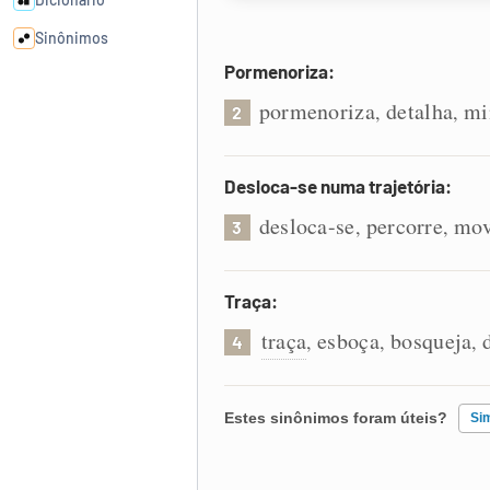
Sinônimos
Pormenoriza:
Cata-letras
pormenoriza
detalha
mi
,
,
2
Conexões
Desloca-se numa trajetória:
desloca-se
percorre
mov
,
,
Caça-palavras
3
Traça:
traça
esboça
bosqueja
,
,
,
4
Dicionário
Sinônimos
Estes sinônimos foram úteis?
Si
Existem sinônimos incorretos