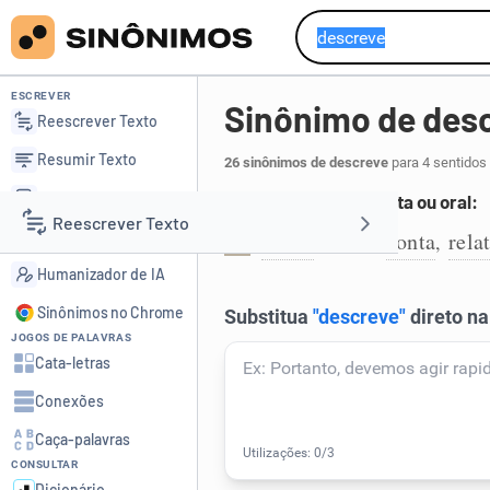
ESCREVER
Sinônimo de des
Reescrever Texto
Resumir Texto
26 sinônimos de descreve
para 4 sentidos
Corrigir Texto
Expõe de forma escrita ou oral:
Reescrever Texto
Detector de IA
expõe
narra
conta
rela
,
,
,
1
Humanizador de IA
Resumir Texto
Sinônimos no Chrome
JOGOS DE PALAVRAS
Corrigir Texto
Cata-letras
Conexões
Detector de IA
Caça-palavras
CONSULTAR
Humanizador de IA
Dicionário