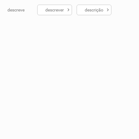
descreve
descrever
descrição
ados me ajudou