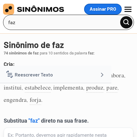
Assinar PRO
MENU
Sinônimo de faz
74 sinônimos de faz
para 10 sentidos da palavra
faz
:
Cria:
cria
concebe
forma
gera
constitui
elabora
Reescrever Texto
,
,
,
,
,
,
1
institui
estabelece
implementa
produz
pare
,
,
,
,
,
Resumir Texto
engendra
forja
,
.
Corrigir Texto
Detector de IA