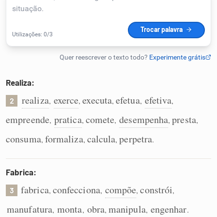
Humanizador de IA
Cata-letras
Realiza:
Conexões
realiza
exerce
executa
efetua
efetiva
,
,
,
,
,
2
empreende
pratica
comete
desempenha
presta
,
,
,
,
,
Caça-palavras
consuma
formaliza
calcula
perpetra
,
,
,
.
Fabrica:
Dicionário
fabrica
confecciona
compõe
constrói
,
,
,
,
3
Sinônimos
manufatura
monta
obra
manipula
engenhar
,
,
,
,
.