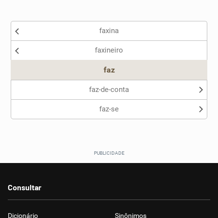
Existem sinônimos incorretos
faxina
Nenhum dos sinônimos apresentados me ajudou
faxineiro
Outro
faz
faz-de-conta
faz-se
Consultar
Dicionário
Sinônimos