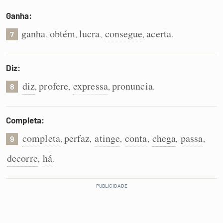
Ganha:
ganha
obtém
lucra
consegue
acerta
,
,
,
,
.
7
Diz:
diz
profere
expressa
pronuncia
,
,
,
.
8
Completa:
completa
perfaz
atinge
conta
chega
passa
,
,
,
,
,
,
9
decorre
há
,
.