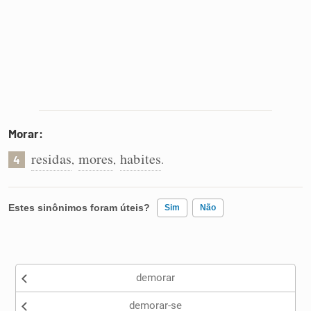
Morar:
residas
mores
habites
,
,
.
4
Estes sinônimos foram úteis?
Sim
Não
Existem sinônimos incorretos
demorar
Nenhum dos sinônimos apresentados me ajudou
demorar-se
Outro