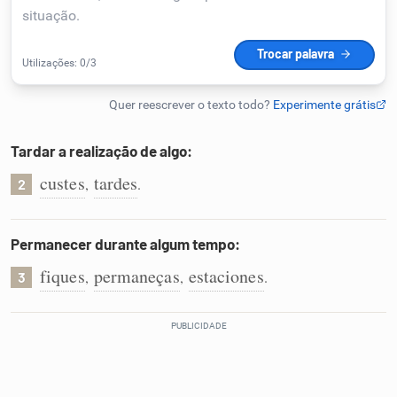
Humanizador de IA
Cata-letras
Tardar a realização de algo:
Conexões
custes
tardes
,
.
2
Caça-palavras
Permanecer durante algum tempo:
fiques
permaneças
estaciones
,
,
.
3
Dicionário
Sinônimos