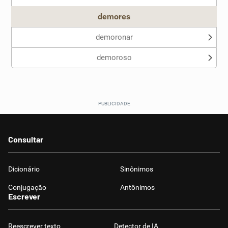
demores
demoronar
demoroso
Consultar
Dicionário
Sinônimos
Conjugação
Antônimos
Escrever
Reescrever texto
Detector de IA