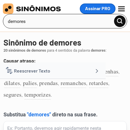
Assinar PRO
MENU
Sinônimo de demores
20 sinônimos de demores
para 4 sentidos da palavra
demores
:
Causar atraso:
delongues
atrases
adies
retenhas
detenhas
Reescrever Texto
,
,
,
,
,
1
dilates
palies
prendas
remanches
retardes
,
,
,
,
,
Resumir Texto
segures
temporizes
,
.
Corrigir Texto
Detector de IA