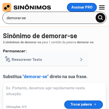
Assinar PRO
MENU
Sinônimo de demorar-se
2 sinônimos de demorar-se
para 1 sentido da palavra
demorar-se
:
Permanecer:
ficar
permanecer
Reescrever Texto
,
.
1
Resumir Texto
Corrigir Texto
Detector de IA