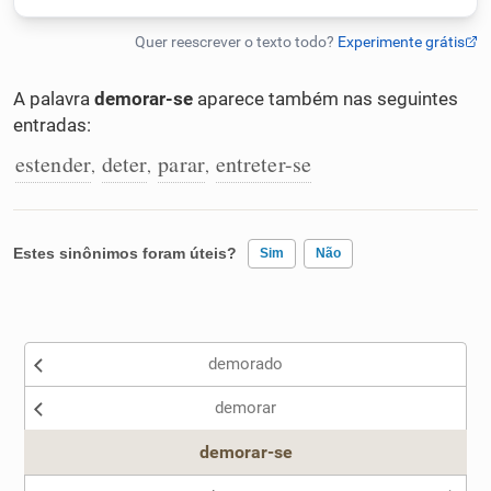
Humanizador de IA
A palavra
demorar-se
aparece também nas seguintes
entradas:
Cata-letras
estender
deter
parar
entreter-se
,
,
,
Conexões
Estes sinônimos foram úteis?
Sim
Não
Caça-palavras
Existem sinônimos incorretos
demorado
Nenhum dos sinônimos apresentados me ajudou
Dicionário
demorar
Outro
demorar-se
Sinônimos