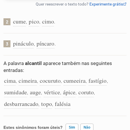
Humanizador de IA
cume
pico
cimo
,
,
.
2
Cata-letras
pináculo
píncaro
,
.
3
Conexões
A palavra
alcantil
aparece também nas seguintes
entradas:
Caça-palavras
cima
cimeira
cocuruto
cumeeira
fastígio
,
,
,
,
,
sumidade
auge
vértice
ápice
coruto
,
,
,
,
,
desbarrancado
topo
falésia
Dicionário
,
,
Sinônimos
Estes sinônimos foram úteis?
Sim
Não