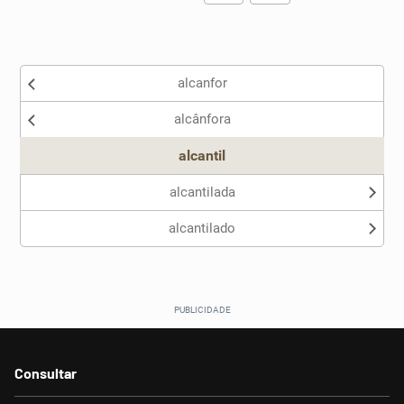
Existem sinônimos incorretos
alcanfor
Nenhum dos sinônimos apresentados me ajudou
alcânfora
Outro
alcantil
alcantilada
alcantilado
Consultar