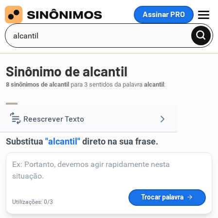
Assinar PRO
MENU
Sinônimo de alcantil
8 sinônimos de alcantil
para 3 sentidos da palavra
alcantil
:
despenhadeiro
precipício
alcantilada
,
,
.
1
Reescrever Texto
Resumir Texto
Corrigir Texto
Detector de IA