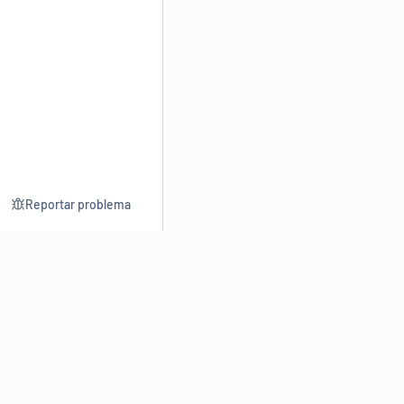
Reportar problema
Consultar
Escrev
Dicionário
Reescre
Sinônimos
Parafra