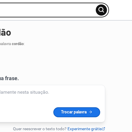
dão
palavra
cordão
: