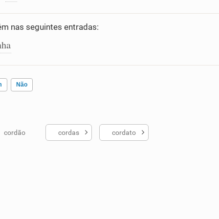
m nas seguintes entradas:
nha
m
Não
cordão
cordas
cordato
ados me ajudou