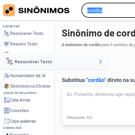
ESCREVER
Sinônimo de cor
Reescrever Texto
Resumir Texto
8 sinônimos de cordão
para 5 sentidos da 
Corrigir Texto
barbante
.
1
Reescrever Texto
Detector de IA
Humanizador de IA
Resumir Texto
Sinônimos no Chrome
JOGOS DE PALAVRAS
Corrigir Texto
Cata-letras
Conexões
Detector de IA
Caça-palavras
CONSULTAR
Humanizador de IA
Dicionário