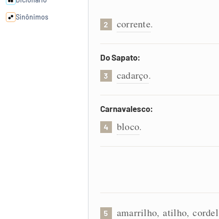
Sinônimos
corrente
.
2
Cata-letras
Do Sapato:
cadarço
Conexões
.
3
Caça-palavras
Carnavalesco:
bloco
.
4
Dicionário
Sinônimos
amarrilho
atilho
cordel
,
,
5