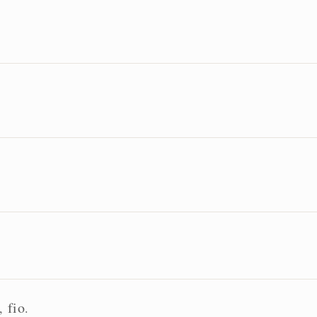
fio
,
.