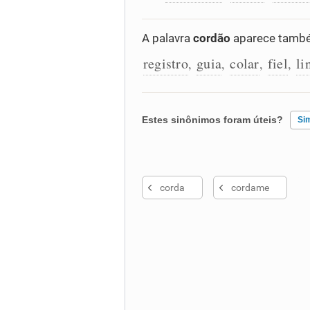
A palavra
cordão
aparece també
registro
guia
colar
fiel
li
,
,
,
,
Estes sinônimos foram úteis?
Si
Existem sinônimos incorretos
corda
cordame
Nenhum dos sinônimos apresent
Outro