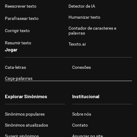
Reescrever texto
Detector de IA
Humanizar texto
Parafrasear texto
Contador de caracteres e
Corrigir texto
palavras
Resumir texto
Texxto.ai
Jogar
Cata-letras
Conexões
Caça-palavras
Explorar Sinônimos
Institucional
Sinônimos populares
Sobre nós
Sinônimos atualizados
Contato
Sugerir sinônimos
Anunciar no site