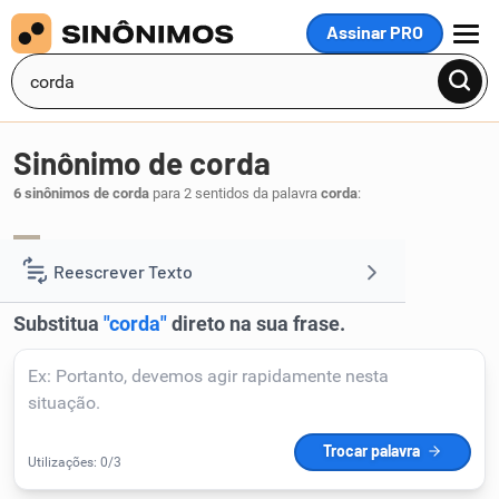
Assinar PRO
MENU
Sinônimo de corda
6 sinônimos de corda
para 2 sentidos da palavra
corda
:
corrente
.
1
Reescrever Texto
Resumir Texto
Corrigir Texto
Detector de IA