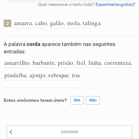
Humanizador de IA
amarra
cabo
galão
mola
talinga
,
,
,
,
.
2
Cata-letras
A palavra
corda
aparece também nas seguintes
entradas:
Conexões
amarrilho
barbante
prisão
fiel
linha
correnteza
,
,
,
,
,
,
pindaíba
ajoujo
reboque
toa
,
,
,
Caça-palavras
Estes sinônimos foram úteis?
Sim
Não
Dicionário
Existem sinônimos incorretos
Sinônimos
corcovo
Nenhum dos sinônimos apresentados me ajudou