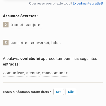
Humanizador de IA
Assuntos Secretos:
tramei
conjurei
,
.
2
Cata-letras
conspirei
conversei
falei
,
,
.
3
Conexões
A palavra
confabulei
aparece também nas seguintes
Caça-palavras
entradas:
comunicar
atentar
mancomunar
,
,
Dicionário
Estes sinônimos foram úteis?
Sim
Não
Sinônimos