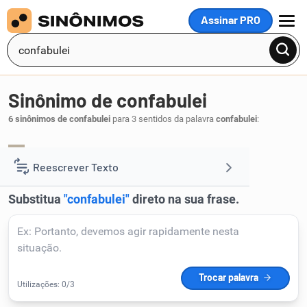
Assinar PRO
MENU
Sinônimo de confabulei
6 sinônimos de confabulei
para 3 sentidos da palavra
confabulei
:
papeei
.
1
Reescrever Texto
Resumir Texto
Corrigir Texto
Detector de IA