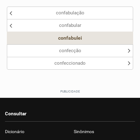
Existem sinônimos incorretos
confabulação
Nenhum dos sinônimos apresentados me ajudou
confabular
Outro
confabulei
confecção
confeccionado
Consultar
Dicionário
Sinônimos