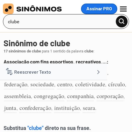
Assinar PRO
MENU
Sinônimo de clube
17 sinônimos de clube
para 1 sentido da palavra
clube
:
Associação com fins esportivos, recreativos,…:
associação
grêmio
agremiação
grupo
Reescrever Texto
,
,
,
,
1
federação
sociedade
centro
coletividade
círculo
,
,
,
,
,
Resumir Texto
assembleia
congregação
companhia
corporação
,
,
,
,
Corrigir Texto
junta
confederação
instituição
seara
,
,
,
.
Detector de IA