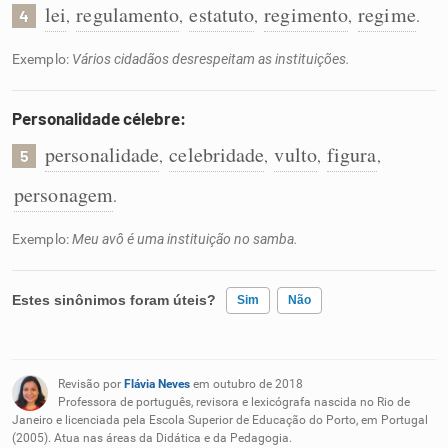
lei
regulamento
estatuto
regimento
regime
,
,
,
,
.
4
Exemplo:
Vários cidadãos desrespeitam as instituições.
Personalidade célebre:
personalidade
celebridade
vulto
figura
,
,
,
,
5
personagem
.
Exemplo:
Meu avô é uma instituição no samba.
Estes sinônimos foram úteis?
Sim
Não
Existem sinônimos incorretos
Revisão por
Flávia Neves
em outubro de 2018
Nenhum dos sinônimos apresentados me ajudou
Professora de português, revisora e lexicógrafa nascida no Rio de
Janeiro e licenciada pela Escola Superior de Educação do Porto, em Portugal
(2005). Atua nas áreas da Didática e da Pedagogia.
Outro