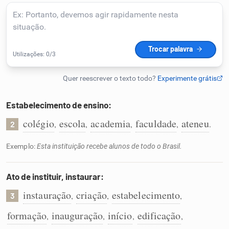
Humanizador de IA
Cata-letras
Conexões
Estabelecimento de ensino:
colégio
escola
academia
faculdade
ateneu
,
,
,
,
.
2
Caça-palavras
Exemplo:
Esta instituição recebe alunos de todo o Brasil.
Ato de instituir, instaurar:
Dicionário
instauração
criação
estabelecimento
,
,
,
3
Sinônimos
formação
inauguração
início
edificação
,
,
,
,