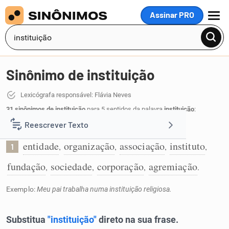
Assinar PRO
MENU
Sinônimo de instituição
Lexicógrafa responsável: Flávia Neves
31 sinônimos de instituição
para 5 sentidos da palavra
instituição
:
Reescrever Texto
Uma entidade ou organização:
entidade
organização
associação
instituto
,
,
,
,
1
Resumir Texto
fundação
sociedade
corporação
agremiação
,
,
,
.
Corrigir Texto
Exemplo:
Meu pai trabalha numa instituição religiosa.
Detector de IA