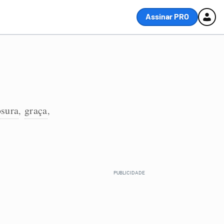
Assinar PRO
sura
graça
,
,