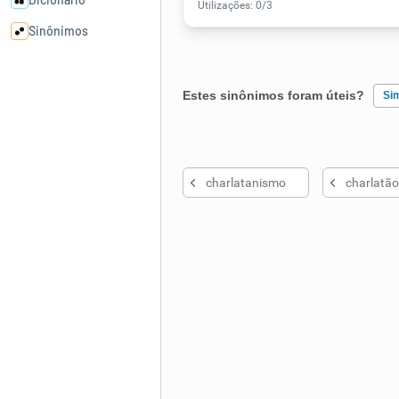
Sinônimos
Cata-letras
Estes sinônimos foram úteis?
Si
Conexões
Existem sinônimos incorretos
charlatanismo
charlatão
Caça-palavras
Nenhum dos sinônimos apresent
Outro
Dicionário
Sinônimos