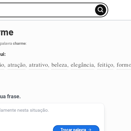
rme
 palavra
charme
:
ui:
ão
atração
atrativo
beleza
elegância
feitiço
formo
,
,
,
,
,
,