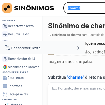
ESCREVER
Sinônimo de cha
Reescrever Texto
Resumir Texto
12 sinônimos de charme
para 1 sentido da
Corrigir Texto
Encanto que algo ou alguém poss
Reescrever Texto
Detector de IA
encanto
fascínio
seduç
,
,
1
Humanizador de IA
magnetismo
simpatia
,
.
Resumir Texto
Sinônimos no Chrome
JOGOS DE PALAVRAS
Corrigir Texto
Cata-letras
Conexões
Detector de IA
Caça-palavras
CONSULTAR
Humanizador de IA
Dicionário