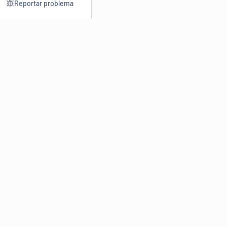
Reportar problema
Consultar
Escrev
Dicionário
Reescre
Sinônimos
Parafra
Conjugação
Corrigir
Antônimos
Resumir
O
Dicionário Online de Sinônimos
é parte do
Dicio.com.br
e
conta com mais de 30 mil sinônimos de palavras e de expressões
em português do Brasil.