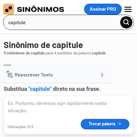
Assinar PRO
MENU
Sinônimo de capitule
9 sinônimos de capitule
para 4 sentidos da palavra
capitule
:
cite
relacione
,
.
1
Reescrever Texto
Resumir Texto
Corrigir Texto
Detector de IA