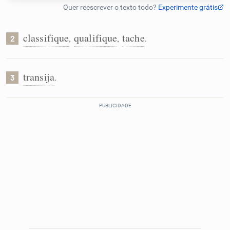
Humanizador de IA
classifique
qualifique
tache
,
,
.
2
Cata-letras
transija
.
3
Conexões
Caça-palavras
Dicionário
Sinônimos