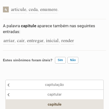
articule
ceda
enumere
,
,
.
4
A palavra
capitule
aparece também nas seguintes
entradas:
arriar
cair
entregar
inicial
render
,
,
,
,
Estes sinônimos foram úteis?
Sim
Não
Existem sinônimos incorretos
capitulação
Nenhum dos sinônimos apresentados me ajudou
capitular
Outro
capitule