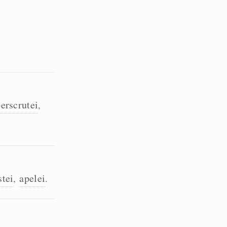
erscrutei
,
stei
apelei
,
.