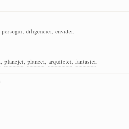
persegui
diligenciei
envidei
,
,
,
.
i
planejei
planeei
arquitetei
fantasiei
,
,
,
,
.
: