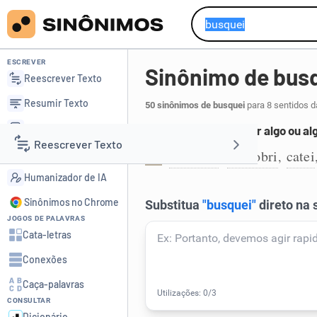
ESCREVER
Sinônimo de bus
Reescrever Texto
Resumir Texto
50 sinônimos de busquei
para 8 sentidos d
Corrigir Texto
Procurar ou descobrir algo ou a
Reescrever Texto
Detector de IA
procurei
descobri
catei
,
,
1
Humanizador de IA
Resumir Texto
Sinônimos no Chrome
JOGOS DE PALAVRAS
Corrigir Texto
Cata-letras
Conexões
Detector de IA
Caça-palavras
CONSULTAR
Humanizador de IA
Dicionário