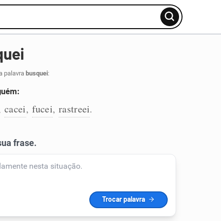
quei
a palavra
busquei
:
lguém:
cacei
fucei
rastreei
,
,
,
.