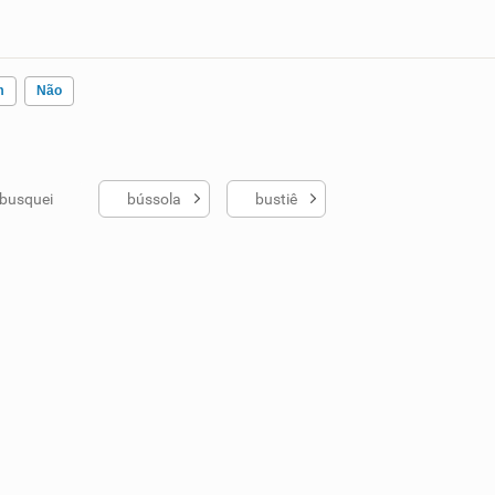
m
Não
busquei
bússola
bustiê
ados me ajudou