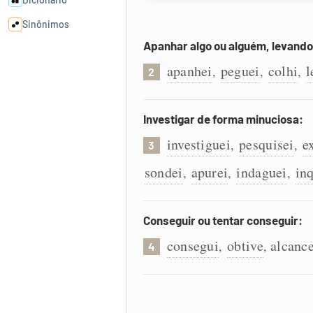
Sinônimos
Apanhar algo ou alguém, levando
Cata-letras
apanhei
peguei
colhi
l
,
,
,
2
Conexões
Investigar de forma minuciosa:
investiguei
pesquisei
e
,
,
Caça-palavras
3
sondei
apurei
indaguei
inq
,
,
,
Conseguir ou tentar conseguir:
Dicionário
consegui
obtive
alcance
,
,
4
Sinônimos