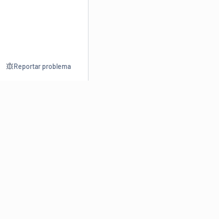
Reportar problema
Consultar
Escrev
Dicionário
Reescre
Sinônimos
Parafra
Conjugação
Corrigir
Antônimos
Resumir