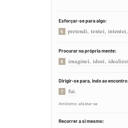
Esforçar-se para algo:
pretendi
tentei
intentei
,
,
5
Procurar na própria mente:
imaginei
ideei
idealize
,
,
6
Dirigir-se para, indo ao encontro
fui
.
7
Antônimo: afastar-se
Recorrer a si mesmo: