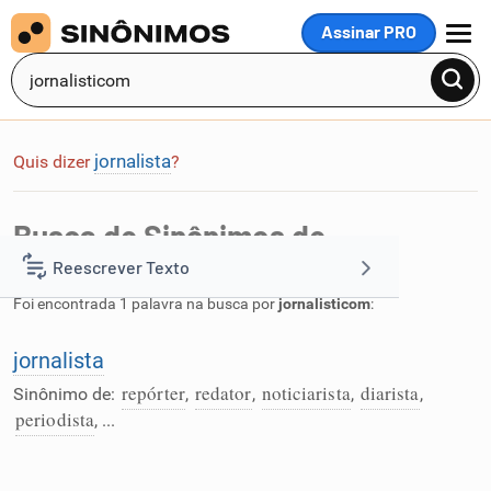
Assinar PRO
MENU
jornalista
Quis dizer
?
Busca de Sinônimos de
jornalisticom
Reescrever Texto
Foi encontrada 1 palavra na busca por
jornalisticom
:
Resumir Texto
jornalista
repórter
redator
noticiarista
diarista
Corrigir Texto
Sinônimo de:
,
,
,
,
periodista
, ...
Detector de IA