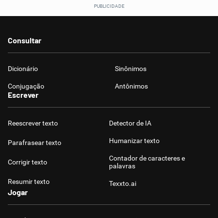
Humanizador de IA
Consultar
Cata-letras
Dicionário
Sinônimos
Conjugação
Antônimos
Conexões
Escrever
Caça-palavras
Reescrever texto
Detector de IA
Humanizar texto
Parafrasear texto
Contador de caracteres e
Corrigir texto
palavras
Dicionário
Resumir texto
Texxto.ai
Jogar
Sinônimos