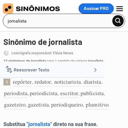
Assinar PRO
MENU
Sinônimo de jornalista
Lexicógrafa responsável: Flávia Neves
12 sinônimos de jornalista
para 1 sentido da palavra
jornalista
:
Reescrever Texto
Profissional de atividade jornalística:
repórter
redator
noticiarista
diarista
,
,
,
,
1
Resumir Texto
periodista
periodicista
escritor
publicista
,
,
,
,
Corrigir Texto
gazeteiro
gazetista
periodiqueiro
plumitivo
,
,
,
.
Detector de IA