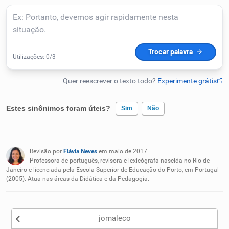
Humanizador de IA
Cata-letras
Conexões
Estes sinônimos foram úteis?
Sim
Não
Caça-palavras
Existem sinônimos incorretos
Revisão por
Flávia Neves
em maio de 2017
Nenhum dos sinônimos apresentados me ajudou
Professora de português, revisora e lexicógrafa nascida no Rio de
Janeiro e licenciada pela Escola Superior de Educação do Porto, em Portugal
(2005). Atua nas áreas da Didática e da Pedagogia.
Outro
Dicionário
Sinônimos
jornaleco