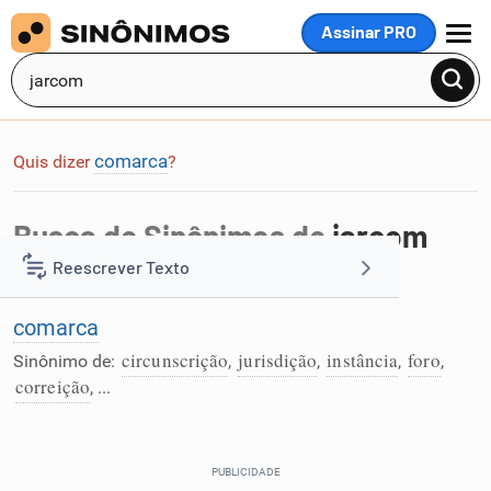
Assinar PRO
MENU
comarca
Quis dizer
?
Busca de Sinônimos de
jarcom
Reescrever Texto
Foi encontrada 1 palavra na busca por
jarcom
:
comarca
Resumir Texto
circunscrição
jurisdição
instância
foro
Sinônimo de:
,
,
,
,
correição
, ...
Corrigir Texto
Detector de IA