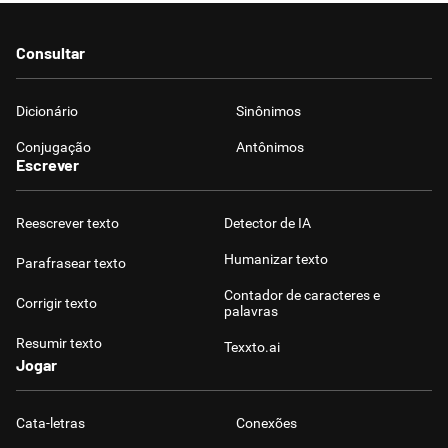
Humanizador de IA
Consultar
Dicionário
Sinônimos
Cata-letras
Conjugação
Antônimos
Escrever
Conexões
Reescrever texto
Detector de IA
Caça-palavras
Humanizar texto
Parafrasear texto
Contador de caracteres e
Corrigir texto
palavras
Resumir texto
Texxto.ai
Dicionário
Jogar
Sinônimos
Cata-letras
Conexões