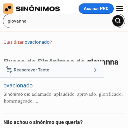
Assinar PRO
MENU
ovacionado
Quis dizer
?
Busca de Sinônimos de
giovanna
Reescrever Texto
Foi encontrada 1 palavra na busca por
giovanna
:
ovacionado
Resumir Texto
aclamado
aplaudido
aprovado
glorificado
Sinônimo de:
,
,
,
,
homenageado
, ...
Corrigir Texto
Detector de IA
Não achou o sinônimo que queria?