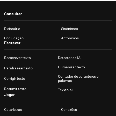
Humanizador de IA
Consultar
Dicionário
Sinônimos
Cata-letras
Conjugação
Antônimos
Escrever
Conexões
Reescrever texto
Detector de IA
Caça-palavras
Humanizar texto
Parafrasear texto
Contador de caracteres e
Corrigir texto
palavras
Resumir texto
Texxto.ai
Dicionário
Jogar
Sinônimos
Cata-letras
Conexões