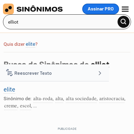
Assinar PRO
MENU
elite
Quis dizer
?
Busca de Sinônimos de
elliot
Reescrever Texto
Foi encontrada 1 palavra na busca por
elliot
:
elite
Resumir Texto
alta-roda
alta
alta sociedade
aristocracia
Sinônimo de:
,
,
,
,
creme
escol
,
, ...
Corrigir Texto
Detector de IA