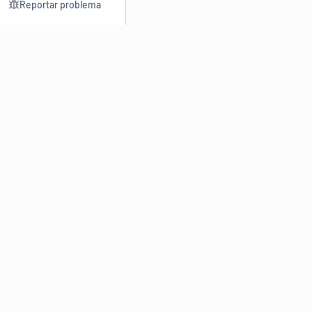
Reportar problema
Consultar
Escrev
Dicionário
Reescre
Sinônimos
Parafra
Conjugação
Corrigir
Antônimos
Resumir
O
Dicionário Online de Sinônimos
é parte do
Dicio.com.br
e
conta com mais de 30 mil sinônimos de palavras e de expressões
em português do Brasil.