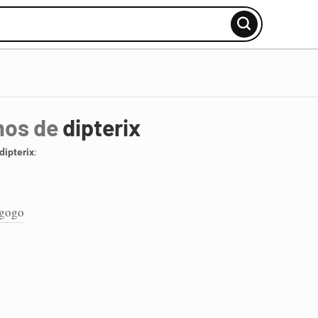
mos de
dipterix
dipterix
:
gogo