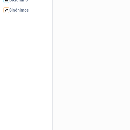
Sinônimos
Cata-letras
Conexões
Caça-palavras
Dicionário
Sinônimos