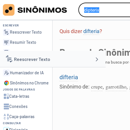
ESCREVER
Quis dizer
difteria
?
Reescrever Texto
Resumir Texto
Busca de Sinôni
Corrigir Texto
Reescrever Texto
Foi encontrada 1 palavra na busca por
Detector de IA
Humanizador de IA
Resumir Texto
difteria
Sinônimos no Chrome
crupe
garrotilho
Sinônimo de:
,
,
JOGOS DE PALAVRAS
Corrigir Texto
Cata-letras
Conexões
Detector de IA
Caça-palavras
CONSULTAR
Humanizador de IA
Dicionário