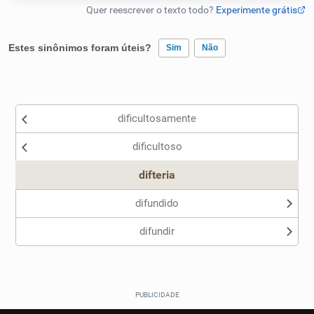
Humanizador de IA
Estes sinônimos foram úteis?
Sim
Não
Existem sinônimos incorretos
Cata-letras
dificultosamente
Nenhum dos sinônimos apresentados me ajudou
Conexões
dificultoso
Outro
Caça-palavras
difteria
difundido
difundir
Dicionário
Sinônimos