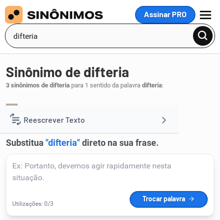
Assinar PRO
MENU
Sinônimo de difteria
3 sinônimos de difteria
para 1 sentido da palavra
difteria
:
crupe
garrotilho
gogo
,
,
.
1
Reescrever Texto
Resumir Texto
Corrigir Texto
Detector de IA