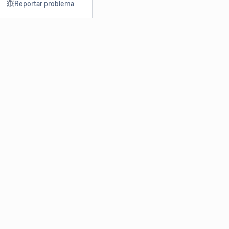
Reportar problema
Consultar
Escrev
Dicionário
Reescre
Sinônimos
Parafra
Conjugação
Corrigir
Antônimos
Resumir
O
Dicionário Online de Sinônimos
é parte do
Dicio.com.br
e
conta com mais de 30 mil sinônimos de palavras e de expressões
em português do Brasil.