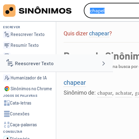
ESCREVER
Quis dizer
chapear
?
Reescrever Texto
Resumir Texto
Busca de Sinôni
Corrigir Texto
Reescrever Texto
Foi encontrada 1 palavra na busca por
Detector de IA
Humanizador de IA
Resumir Texto
chapear
Sinônimos no Chrome
chapar
achatar
g
Sinônimo de:
,
,
JOGOS DE PALAVRAS
Corrigir Texto
Cata-letras
Conexões
Detector de IA
Caça-palavras
CONSULTAR
Humanizador de IA
Dicionário