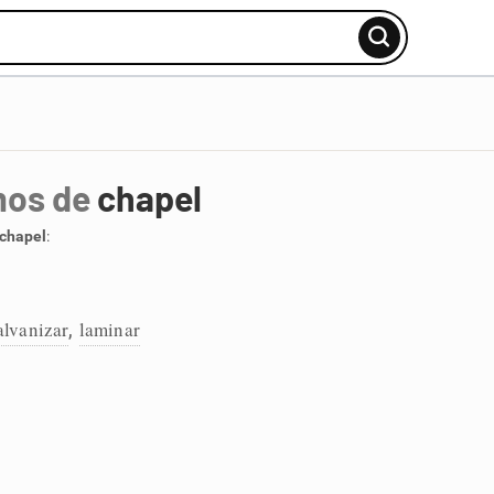
mos de
chapel
chapel
:
alvanizar
laminar
,