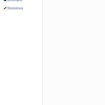
Sinônimos
Cata-letras
Conexões
Caça-palavras
Dicionário
Sinônimos