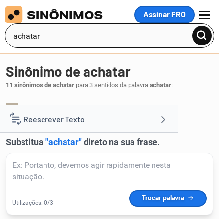
Assinar PRO
MENU
Sinônimo de achatar
11 sinônimos de achatar
para 3 sentidos da palavra
achatar
:
aplanar
aplainar
esmagar
,
,
.
1
Reescrever Texto
Resumir Texto
Corrigir Texto
Detector de IA