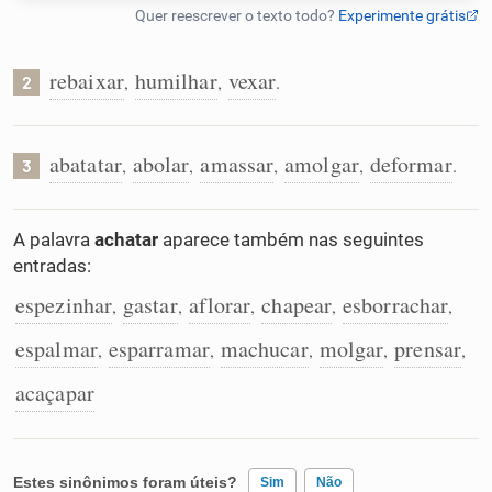
Humanizador de IA
rebaixar
humilhar
vexar
,
,
.
2
Cata-letras
abatatar
abolar
amassar
amolgar
deformar
,
,
,
,
.
3
Conexões
A palavra
achatar
aparece também nas seguintes
entradas:
Caça-palavras
espezinhar
gastar
aflorar
chapear
esborrachar
,
,
,
,
,
espalmar
esparramar
machucar
molgar
prensar
,
,
,
,
,
acaçapar
Dicionário
Sinônimos
Estes sinônimos foram úteis?
Sim
Não