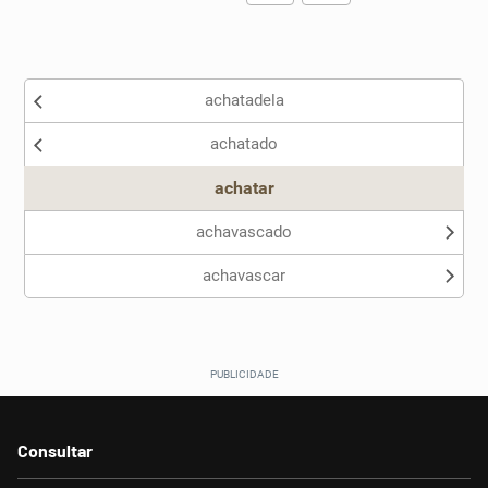
Existem sinônimos incorretos
achatadela
Nenhum dos sinônimos apresentados me ajudou
achatado
Outro
achatar
achavascado
achavascar
Consultar