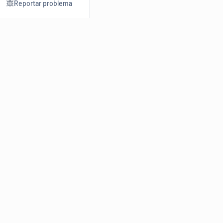
Reportar problema
Consultar
Escrev
Dicionário
Reescre
Sinônimos
Parafra
Conjugação
Corrigir
Antônimos
Resumir
O
Dicionário Online de Sinônimos
é parte do
Dicio.com.br
e
conta com mais de 30 mil sinônimos de palavras e de expressões
em português do Brasil.