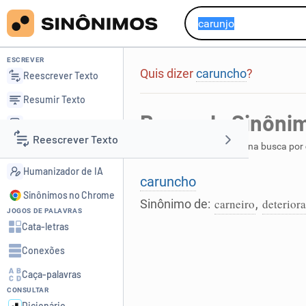
ESCREVER
Quis dizer
caruncho
?
Reescrever Texto
Resumir Texto
Busca de Sinôni
Corrigir Texto
Reescrever Texto
Foi encontrada 1 palavra na busca por
Detector de IA
Humanizador de IA
Resumir Texto
caruncho
Sinônimos no Chrome
carneiro
deterior
Sinônimo de:
,
JOGOS DE PALAVRAS
Corrigir Texto
Cata-letras
Conexões
Detector de IA
Caça-palavras
CONSULTAR
Humanizador de IA
Dicionário