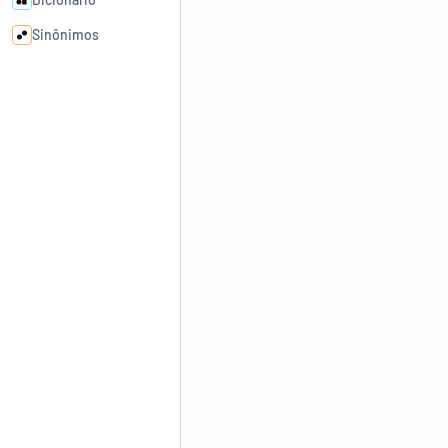
Sinônimos
Cata-letras
Conexões
Caça-palavras
Dicionário
Sinônimos