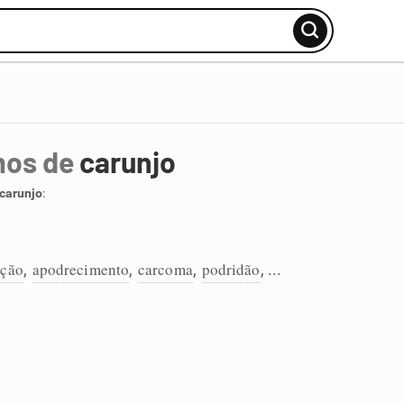
mos de
carunjo
carunjo
:
ação
apodrecimento
carcoma
podridão
,
,
,
, ...