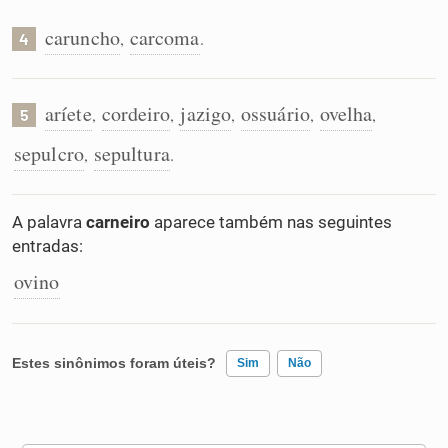
caruncho
carcoma
,
.
4
aríete
cordeiro
jazigo
ossuário
ovelha
,
,
,
,
,
5
sepulcro
sepultura
,
.
A palavra
carneiro
aparece também nas seguintes
entradas:
ovino
Estes sinônimos foram úteis?
Sim
Não
Existem sinônimos incorretos