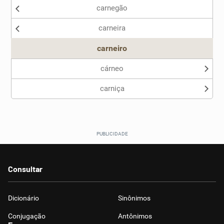
carnegão
Nenhum dos sinônimos apresentados me ajudou
carneira
Outro
carneiro
cárneo
carniça
Consultar
Dicionário
Sinônimos
Conjugação
Antônimos