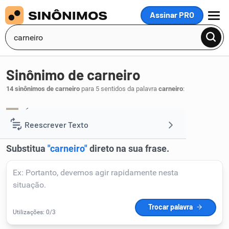
Assinar PRO
MENU
Sinônimo de carneiro
14 sinônimos de carneiro
para 5 sentidos da palavra
carneiro
:
Áries
.
1
Reescrever Texto
Resumir Texto
Corrigir Texto
Detector de IA