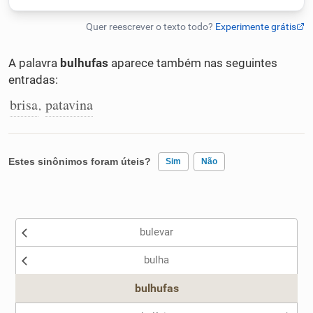
Humanizador de IA
A palavra
bulhufas
aparece também nas seguintes
entradas:
Cata-letras
brisa
patavina
,
Conexões
Estes sinônimos foram úteis?
Sim
Não
Caça-palavras
Existem sinônimos incorretos
bulevar
Nenhum dos sinônimos apresentados me ajudou
Dicionário
bulha
Outro
bulhufas
Sinônimos