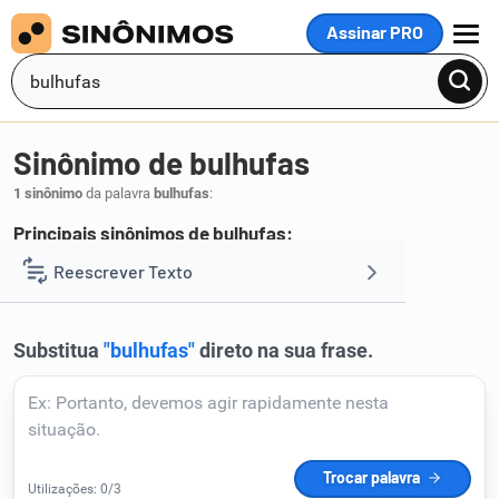
Assinar PRO
MENU
Sinônimo de bulhufas
1 sinônimo
da palavra
bulhufas
:
Principais sinônimos de bulhufas:
nada
Reescrever Texto
.
1
Resumir Texto
Corrigir Texto
Detector de IA